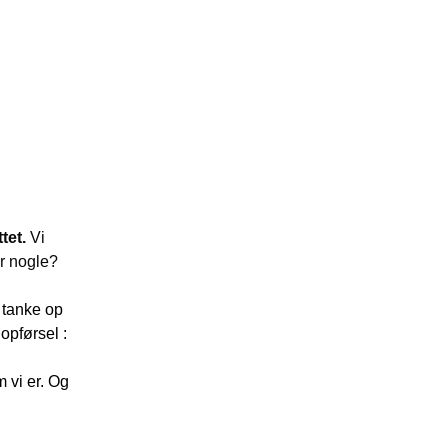
ttet.
Vi
or nogle?
 tanke op
opførsel :
 vi er. Og