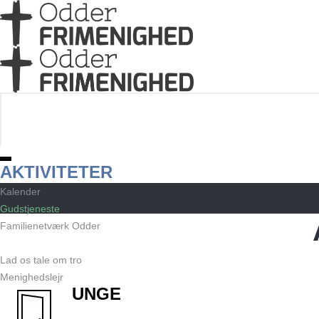
AKTIVITETER
Kalender
Gudstjeneste
Familienetværk Odder
Åben kirke / Et åndehul
Lad os tale om tro
Menighedslejr
BØRN & UNGE
Dåb