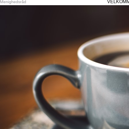
VELKOMM
Menighedsråd
Økonomi
Nyhedsmail
Login
Medlemsside
Festlokaler udlejes i Odder midtby
Julehjælp 2025 Tak
Sponsorer