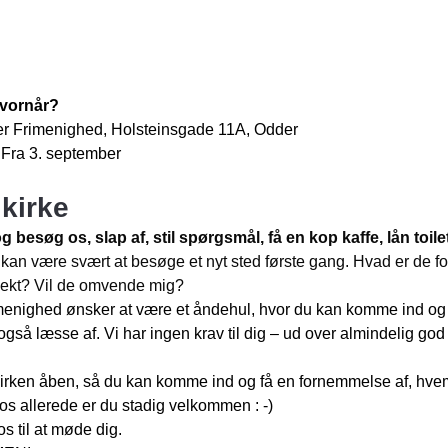
vornår?
er Frimenighed, Holsteinsgade 11A, Odder
 Fra 3. september
kirke
 besøg os, slap af, stil spørgsmål, få en kop kaffe, lån toile
t kan være svært at besøge et nyt sted første gang. Hvad er de f
sekt? Vil de omvende mig?
enighed ønsker at være et åndehul, hvor du kan komme ind og
gså læsse af. Vi har ingen krav til dig – ud over almindelig god 
kirken åben, så du kan komme ind og få en fornemmelse af, hvem
os allerede er du stadig velkommen : -)
s til at møde dig.