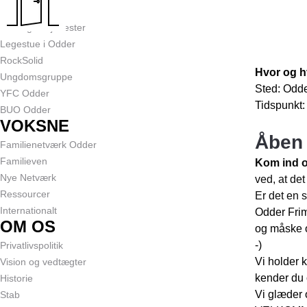
Klubberne
Børnegudstjenester
Legestue i Odder
RockSolid
Hvor og h
Ungdomsgruppe
Sted: Odd
YFC Odder
Tidspunkt:
BUO Odder
VOKSNE
Åben 
Familienetværk Odder
Familieven
Kom ind og
Nye Netværk
ved, at de
Ressourcer
Er det en 
Internationalt
Odder Frim
OM OS
og måske o
-)
Privatlivspolitik
Vi holder 
Vision og vedtægter
kender du 
Historie
Vi glæder o
Stab