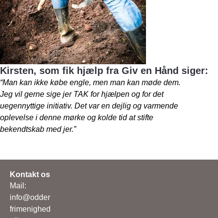
Kirsten, som fik hjælp fra Giv en Hånd siger:
“Man kan ikke købe engle, men man kan møde dem.
Jeg vil gerne sige jer TAK for hjælpen og for det
uegennyttige initiativ. Det var en dejlig og varmende
oplevelse i denne mørke og kolde tid at stifte
bekendtskab med jer.”
Kontakt os
Mail:
info@odder
frimenighed