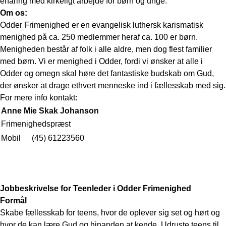
erfaring med kirkeligt arbejde for børn og unge.
Om os:
Odder Frimenighed er en evangelisk luthersk karismatisk
menighed på ca. 250 medlemmer heraf ca. 100 er børn.
Menigheden består af folk i alle aldre, men dog flest familier
med børn. Vi er menighed i Odder, fordi vi ønsker at alle i
Odder og omegn skal høre det fantastiske budskab om Gud,
der ønsker at drage ethvert menneske ind i fællesskab med sig.
For mere info kontakt:
Anne Mie Skak Johanson
Frimenighedspræst
Mobil
(45) 61223560
Jobbeskrivelse for Teenleder i Odder Frimenighed
Formål
Skabe fællesskab for teens, hvor de oplever sig set og hørt og
hvor de kan lære Gud og hinanden at kende. Udruste teens til