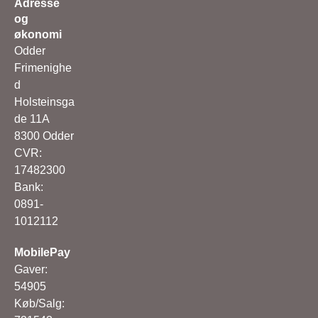
Adresse
og
økonomi
Odder
Frimenighe
d
Holsteinsga
de 11A
8300 Odder
CVR:
17482300
Bank:
0891-
1012112
MobilePay
Gaver:
54905
Køb/Salg: